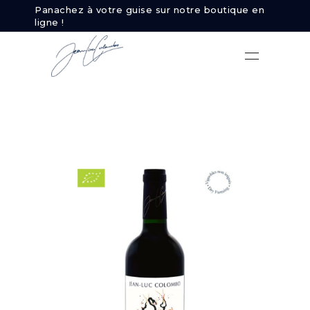
Panachez à votre guise sur notre boutique en
ligne !
Mon
Mon
Service client :
+33 475
compte
panier
84 17 10